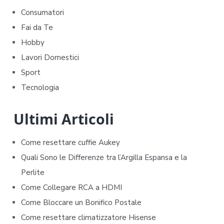
m
Consumatori
a
Fai da Te
r
Hobby
y
Lavori Domestici
Sport
S
Tecnologia
i
d
Ultimi Articoli
e
Come resettare cuffie Aukey​​
b
Quali Sono le Differenze tra l’Argilla Espansa e la
Perlite
a
Come Collegare RCA a HDMI
r
Come Bloccare un Bonifico Postale
Come resettare climatizzatore Hisense​​