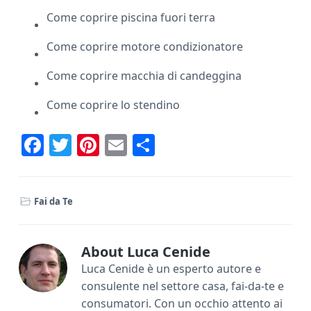
Come coprire piscina fuori terra
Come coprire motore condizionatore
Come coprire macchia di candeggina
Come coprire lo stendino
F
T
Pi
E
C
ac
w
nt
m
o
e
it
er
ai
n
Fai da Te
b
te
e
l
di
o
r
st
vi
ok
di
About
Luca Cenide
Luca Cenide è un esperto autore e
consulente nel settore casa, fai-da-te e
consumatori. Con un occhio attento ai