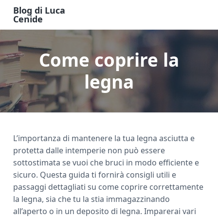
S
S
S
Blog di Luca
k
k
k
Cenide
B
i
i
i
l
o
p
p
p
g
Come coprire la
t
t
t
d
i
o
o
o
L
u
legna
m
p
f
c
a
a
r
o
C
e
i
i
o
n
n
m
t
i
d
c
a
e
e
L’importanza di mantenere la tua legna asciutta e
o
r
r
protetta dalle intemperie non può essere
n
y
sottostimata se vuoi che bruci in modo efficiente e
t
s
sicuro. Questa guida ti fornirà consigli utili e
e
i
passaggi dettagliati su come coprire correttamente
n
d
la legna, sia che tu la stia immagazzinando
t
e
all’aperto o in un deposito di legna. Imparerai vari
b