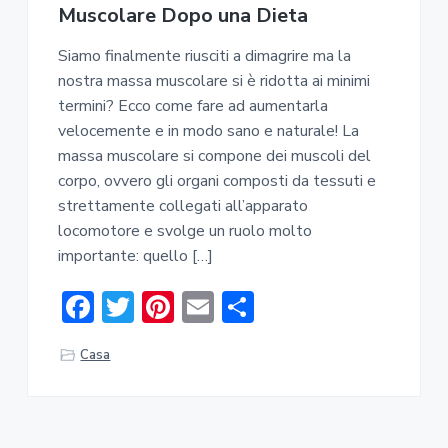
Muscolare Dopo una Dieta
Siamo finalmente riusciti a dimagrire ma la
nostra massa muscolare si è ridotta ai minimi
termini? Ecco come fare ad aumentarla
velocemente e in modo sano e naturale! La
massa muscolare si compone dei muscoli del
corpo, ovvero gli organi composti da tessuti e
strettamente collegati all’apparato
locomotore e svolge un ruolo molto
importante: quello […]
F
T
Pi
E
C
ac
w
nt
m
o
Casa
e
it
er
ai
n
b
te
e
l
di
o
r
st
vi