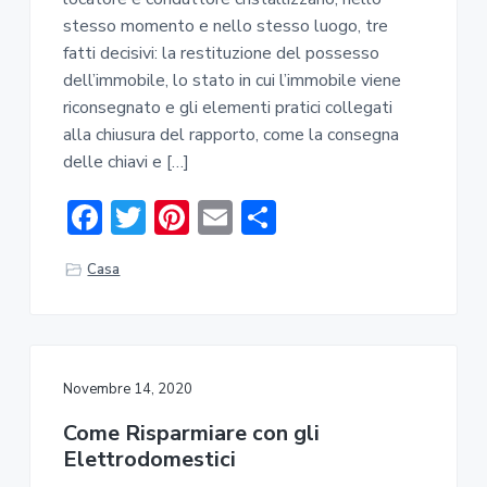
a
stesso momento e nello stesso luogo, tre
r
fatti decisivi: la restituzione del possesso
dell’immobile, lo stato in cui l’immobile viene
riconsegnato e gli elementi pratici collegati
alla chiusura del rapporto, come la consegna
delle chiavi e […]
F
T
Pi
E
C
ac
w
nt
m
o
Casa
e
it
er
ai
n
b
te
e
l
di
o
r
st
vi
ok
di
Novembre 14, 2020
Come Risparmiare con gli
Elettrodomestici