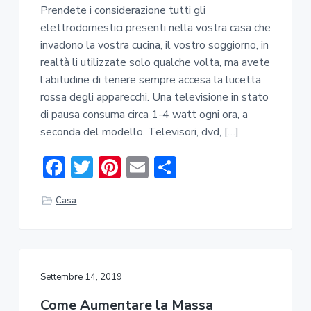
Prendete i considerazione tutti gli
elettrodomestici presenti nella vostra casa che
invadono la vostra cucina, il vostro soggiorno, in
realtà li utilizzate solo qualche volta, ma avete
l’abitudine di tenere sempre accesa la lucetta
rossa degli apparecchi. Una televisione in stato
di pausa consuma circa 1-4 watt ogni ora, a
seconda del modello. Televisori, dvd, […]
F
T
Pi
E
C
ac
w
nt
m
o
Casa
e
it
er
ai
n
b
te
e
l
di
o
r
st
vi
ok
di
Settembre 14, 2019
Come Aumentare la Massa