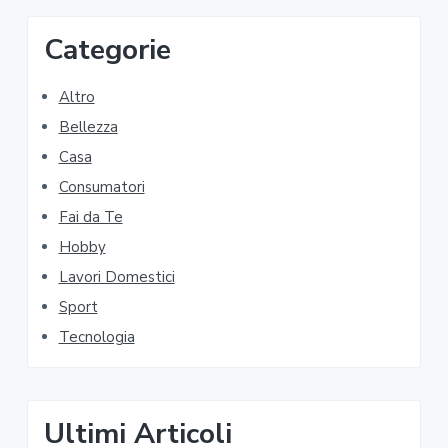
ok
di
P
Categorie
r
Altro
i
Bellezza
m
Casa
a
Consumatori
Fai da Te
r
Hobby
y
Lavori Domestici
S
Sport
i
Tecnologia
d
e
Ultimi Articoli