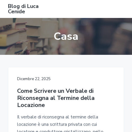
S
S
S
Blog di Luca
k
k
k
Cenide
B
i
i
i
l
o
p
p
p
g
Casa
t
t
t
d
i
o
o
o
L
u
m
p
f
c
a
a
r
o
C
e
i
i
o
n
n
m
t
i
d
c
a
e
e
Dicembre 22, 2025
o
r
r
Come Scrivere un Verbale di
n
y
Riconsegna al Termine della
t
s
Locazione
e
i
n
d
Il verbale di riconsegna al termine della
t
e
locazione è una scrittura privata con cui
b
locatore e conduttore cristallizzano, nello