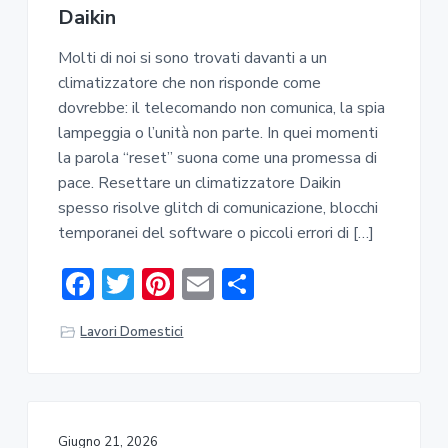
Daikin​​
Molti di noi si sono trovati davanti a un
climatizzatore che non risponde come
dovrebbe: il telecomando non comunica, la spia
lampeggia o l’unità non parte. In quei momenti
la parola “reset” suona come una promessa di
pace. Resettare un climatizzatore Daikin
spesso risolve glitch di comunicazione, blocchi
temporanei del software o piccoli errori di […]
F
T
Pi
E
C
ac
w
nt
m
o
Lavori Domestici
e
it
er
ai
n
b
te
e
l
di
o
r
st
vi
ok
di
Giugno 21, 2026