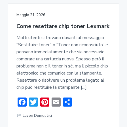
o
r
st
vi
ok
di
Maggio 21, 2026
Come resettare chip toner Lexmark​​
Molti utenti si trovano davanti al messaggio
“Sostituire toner” o “Toner non riconosciuto” e
pensano immediatamente che sia necessario
comprare una cartuccia nuova. Spesso però il
problema non è il toner in sé, ma il piccolo chip
elettronico che comunica con la stampante.
Resettare o risolvere un problema legato al
chip può restituire la stampante […]
F
T
Pi
E
C
ac
w
nt
m
o
Lavori Domestici
e
it
er
ai
n