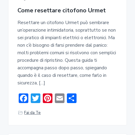
Come resettare citofono Urmet​​
Resettare un citofono Urmet può sembrare
un’operazione intimidatoria, soprattutto se non
sei pratico di impianti elettrici o elettronici. Ma
non c’è bisogno di farsi prendere dal panico:
molti problemi comuni si risolvono con semplici
procedure di ripristino. Questa guida ti
accompagna passo dopo passo, spiegando
quando è il caso di resettare, come farlo in
sicurezza, […]
F
T
Pi
E
C
ac
w
nt
m
o
Fai da Te
e
it
er
ai
n
b
te
e
l
di