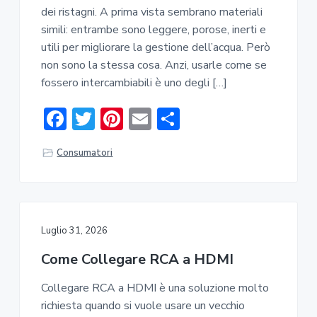
dei ristagni. A prima vista sembrano materiali
simili: entrambe sono leggere, porose, inerti e
utili per migliorare la gestione dell’acqua. Però
non sono la stessa cosa. Anzi, usarle come se
fossero intercambiabili è uno degli […]
F
T
Pi
E
C
ac
w
nt
m
o
Consumatori
e
it
er
ai
n
b
te
e
l
di
o
r
st
vi
ok
di
Luglio 31, 2026
Come Collegare RCA a HDMI
Collegare RCA a HDMI è una soluzione molto
richiesta quando si vuole usare un vecchio