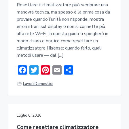
Resettare il climatizzatore può sembrare una
manovra tecnica, ma spesso è la prima cosa da
provare quando l’unità non risponde, mostra
errori strani sul display o non si connette più
alla rete Wi‑Fi. In questa guida ti spiegherò in
modo chiaro e pratico come resettare un
climatizzatore Hisense: quando farlo, quali
metodi usare — dal […]
F
T
Pi
E
C
ac
w
nt
m
o
Lavori Domestici
e
it
er
ai
n
b
te
e
l
di
o
r
st
vi
ok
di
Luglio 6, 2026
Come resettare climatizzatore