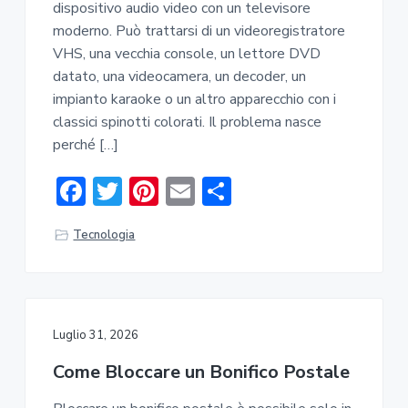
dispositivo audio video con un televisore
moderno. Può trattarsi di un videoregistratore
VHS, una vecchia console, un lettore DVD
datato, una videocamera, un decoder, un
impianto karaoke o un altro apparecchio con i
classici spinotti colorati. Il problema nasce
perché […]
F
T
Pi
E
C
ac
w
nt
m
o
Tecnologia
e
it
er
ai
n
b
te
e
l
di
o
r
st
vi
ok
di
Luglio 31, 2026
Come Bloccare un Bonifico Postale