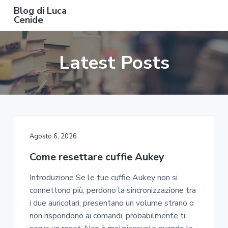
S
S
S
Blog di Luca
k
k
k
Cenide
B
i
i
i
l
o
p
p
p
g
Latest Posts
t
t
t
d
i
o
o
o
L
u
m
p
f
c
a
a
r
o
C
e
i
i
o
n
n
m
t
i
d
c
a
e
e
Agosto 6, 2026
o
r
r
Come resettare cuffie Aukey​​
n
y
t
s
Introduzione Se le tue cuffie Aukey non si
e
i
connettono più, perdono la sincronizzazione tra
n
d
i due auricolari, presentano un volume strano o
t
e
non rispondono ai comandi, probabilmente ti
b