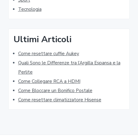
S
Sport
t
i
Tecnologia
e
d
d
e
Ultimi Articoli
b
Come resettare cuffie Aukey​​
a
Quali Sono le Differenze tra l’Argilla Espansa e la
r
Perlite
Come Collegare RCA a HDMI
Come Bloccare un Bonifico Postale
Come resettare climatizzatore Hisense​​