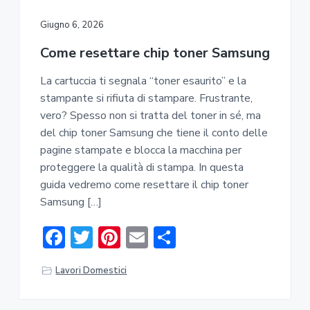
o
r
st
vi
ok
di
Giugno 6, 2026
Come resettare chip toner Samsung​​
La cartuccia ti segnala “toner esaurito” e la
stampante si rifiuta di stampare. Frustrante,
vero? Spesso non si tratta del toner in sé, ma
del chip toner Samsung che tiene il conto delle
pagine stampate e blocca la macchina per
proteggere la qualità di stampa. In questa
guida vedremo come resettare il chip toner
Samsung […]
F
T
Pi
E
C
ac
w
nt
m
o
Lavori Domestici
e
it
er
ai
n
b
te
e
l
di