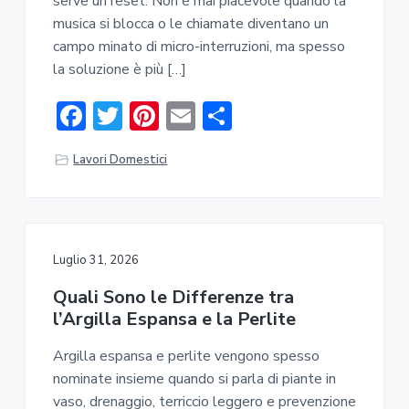
serve un reset. Non è mai piacevole quando la
a
musica si blocca o le chiamate diventano un
r
campo minato di micro-interruzioni, ma spesso
la soluzione è più […]
F
T
Pi
E
C
ac
w
nt
m
o
Lavori Domestici
e
it
er
ai
n
b
te
e
l
di
o
r
st
vi
ok
di
Luglio 31, 2026
Quali Sono le Differenze tra
l’Argilla Espansa e la Perlite
Argilla espansa e perlite vengono spesso
nominate insieme quando si parla di piante in
vaso, drenaggio, terriccio leggero e prevenzione