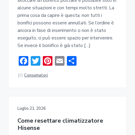
Bloccare un bonifico postale è possibile solo in
alcune situazioni e con tempi molto stretti. La
prima cosa da capire è questa: non tutti i
bonifici possono essere annullati. Se l’ordine è
ancora in fase di inserimento o non è stato
eseguito, ci può essere spazio per intervenire.
Se invece il bonifico è già stato […]
F
T
Pi
E
C
ac
w
nt
m
o
Consumatori
e
it
er
ai
n
b
te
e
l
di
o
r
st
vi
ok
di
Luglio 21, 2026
Come resettare climatizzatore
Hisense​​