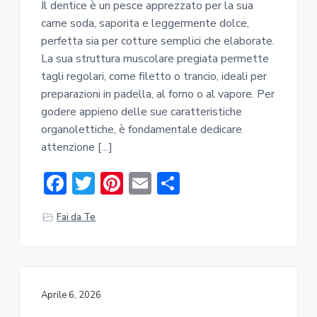
Il dentice è un pesce apprezzato per la sua
carne soda, saporita e leggermente dolce,
perfetta sia per cotture semplici che elaborate.
La sua struttura muscolare pregiata permette
tagli regolari, come filetto o trancio, ideali per
preparazioni in padella, al forno o al vapore. Per
godere appieno delle sue caratteristiche
organolettiche, è fondamentale dedicare
attenzione […]
F
T
Pi
E
C
ac
w
nt
m
o
Fai da Te
e
it
er
ai
n
b
te
e
l
di
o
r
st
vi
ok
di
Aprile 6, 2026