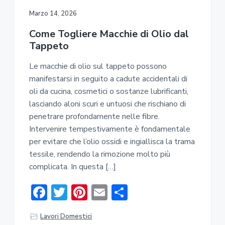
ok
di
Marzo 14, 2026
Come Togliere Macchie di Olio dal
Tappeto
Le macchie di olio sul tappeto possono
manifestarsi in seguito a cadute accidentali di
oli da cucina, cosmetici o sostanze lubrificanti,
lasciando aloni scuri e untuosi che rischiano di
penetrare profondamente nelle fibre.
Intervenire tempestivamente è fondamentale
per evitare che l’olio ossidi e ingiallisca la trama
tessile, rendendo la rimozione molto più
complicata. In questa […]
F
T
Pi
E
C
ac
w
nt
m
o
Lavori Domestici
e
it
er
ai
n