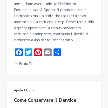
anche dopo aver ricaricato l’inchiostro.
Fastidioso, vero? Spesso il problema non è
l’inchiostro ma il piccolo circuito elettronico
montato sulla cartuccia: il chip. Resettare il chip
significa ripristinare la comunicazione tra
cartuccia e stampante, riportando il livello di
inchiostro a uno stato “riconosciuto”. […]
F
T
Pi
E
C
ac
w
nt
m
o
Fai da Te
e
it
er
ai
n
b
te
e
l
di
o
r
st
vi
ok
di
Aprile 14, 2026
Come Conservare il Dentice