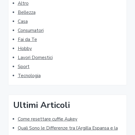
Altro
a
i
g
Bellezza
m
e
Casa
s
a
Consumatori
o
Fai da Te
r
m
Hobby
i
y
t
Lavori Domestici
S
t
Sport
e
i
Tecnologia
d
d
e
Ultimi Articoli
b
Come resettare cuffie Aukey​​
a
Quali Sono le Differenze tra l’Argilla Espansa e la