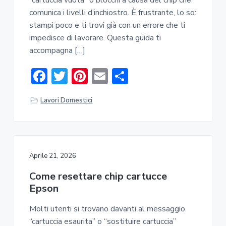
a
comunica i livelli d’inchiostro. È frustrante, lo so:
r
stampi poco e ti trovi già con un errore che ti
impedisce di lavorare. Questa guida ti
accompagna […]
F
T
Pi
E
C
ac
w
nt
m
o
Lavori Domestici
e
it
er
ai
n
b
te
e
l
di
o
r
st
vi
ok
di
Aprile 21, 2026
Come resettare chip cartucce
Epson​​
Molti utenti si trovano davanti al messaggio
“cartuccia esaurita” o “sostituire cartuccia”