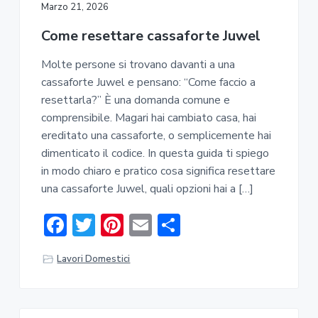
ok
di
Marzo 21, 2026
Come resettare cassaforte Juwel​
Molte persone si trovano davanti a una
cassaforte Juwel e pensano: “Come faccio a
resettarla?” È una domanda comune e
comprensibile. Magari hai cambiato casa, hai
ereditato una cassaforte, o semplicemente hai
dimenticato il codice. In questa guida ti spiego
in modo chiaro e pratico cosa significa resettare
una cassaforte Juwel, quali opzioni hai a […]
F
T
Pi
E
C
ac
w
nt
m
o
Lavori Domestici
e
it
er
ai
n
b
te
e
l
di
o
r
st
vi