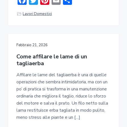
F
T
Pi
E
C
ac
w
nt
m
o
Lavori Domestici
e
it
er
ai
n
b
te
e
l
di
o
r
st
vi
ok
di
Febbraio 21, 2026
Come affilare le lame di un
tagliaerba
Affilare le lame del tagliaerba è una di quelle
operazioni che sembra intimidatoria, ma con un
po’ di pratica si trasforma in una manutenzione
ordinaria che migliora il taglio, riduce lo sforzo
del motore e salva il prato. Un filo netto sulla
lama restituisce erba tagliata in modo pulito,
meno stress alle piante e un […]