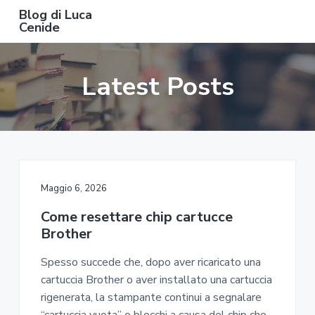
S
S
S
Blog di Luca
k
k
k
Cenide
B
i
i
i
l
o
p
p
p
g
Latest Posts
t
t
t
d
i
o
o
o
L
u
m
p
f
c
a
a
r
o
C
e
i
i
o
n
n
m
t
i
d
c
a
e
e
Maggio 6, 2026
o
r
r
Come resettare chip cartucce
n
y
Brother​​
t
s
e
i
Spesso succede che, dopo aver ricaricato una
n
d
cartuccia Brother o aver installato una cartuccia
t
e
rigenerata, la stampante continui a segnalare
b
“cartuccia vuota” o blocchi a causa del chip che