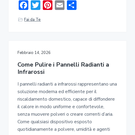
F
T
Pi
E
C
ac
w
nt
m
o
Fai da Te
e
it
er
ai
n
b
te
e
l
di
o
r
st
vi
ok
di
Febbraio 14, 2026
Come Pulire i Pannelli Radianti a
Infrarossi
I pannelli radianti a infrarossi rappresentano una
soluzione moderna ed efficiente per il
riscaldamento domestico, capace di diffondere
il calore in modo uniforme e confortevole,
senza muovere polveri o creare correnti d’aria.
Come qualsiasi dispositivo esposto
quotidianamente a polvere, umidità e agenti