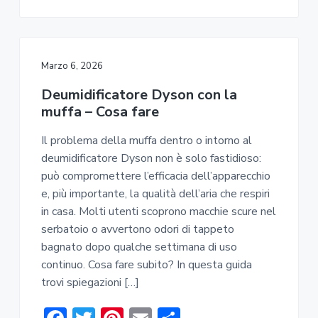
b
te
e
l
di
o
r
st
vi
ok
di
Marzo 6, 2026
Deumidificatore Dyson con la
muffa – Cosa fare
Il problema della muffa dentro o intorno al
deumidificatore Dyson non è solo fastidioso:
può compromettere l’efficacia dell’apparecchio
e, più importante, la qualità dell’aria che respiri
in casa. Molti utenti scoprono macchie scure nel
serbatoio o avvertono odori di tappeto
bagnato dopo qualche settimana di uso
continuo. Cosa fare subito? In questa guida
trovi spiegazioni […]