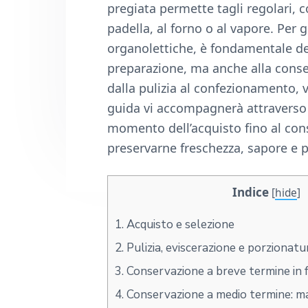
n
d
pregiata permette tagli regolari, c
t
e
padella, al forno o al vapore. Per 
b
organolettiche, è fondamentale ded
a
preparazione, ma anche alla conser
r
dalla pulizia al confezionamento,
guida vi accompagnerà attraverso l
momento dell’acquisto fino al cons
preservarne freschezza, sapore e p
Indice
[
hide
]
1.
Acquisto e selezione
2.
Pulizia, eviscerazione e porzionatu
3.
Conservazione a breve termine in f
4.
Conservazione a medio termine: ma