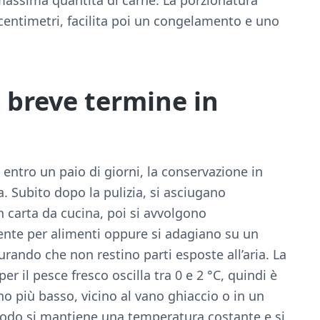
massima quantità di carne. La porzionatura
 centimetri, facilita poi un congelamento e uno
 breve termine in
 entro un paio di giorni, la conservazione in
a. Subito dopo la pulizia, si asciugano
on carta da cucina, poi si avvolgono
rente per alimenti oppure si adagiano su un
urando che non restino parti esposte all’aria. La
er il pesce fresco oscilla tra 0 e 2 °C, quindi è
no più basso, vicino al vano ghiaccio o in un
modo si mantiene una temperatura costante e si