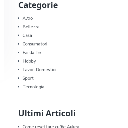
Categorie
r
i
Altro
Bellezza
m
Casa
a
Consumatori
Fai da Te
r
Hobby
y
Lavori Domestici
Sport
S
Tecnologia
i
d
Ultimi Articoli
e
Come resettare cuffie Aukey​​