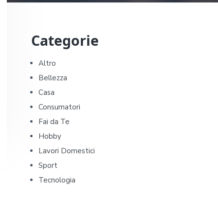
P
Categorie
r
i
Altro
Bellezza
m
Casa
a
Consumatori
Fai da Te
r
Hobby
y
Lavori Domestici
Sport
S
Tecnologia
i