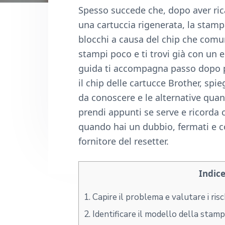
n
d
Spesso succede che, dopo aver rica
t
e
una cartuccia rigenerata, la stamp
b
blocchi a causa del chip che comunic
a
stampi poco e ti trovi già con un 
r
guida ti accompagna passo dopo p
il chip delle cartucce Brother, spieg
da conoscere e le alternative quan
prendi appunti se serve e ricorda 
quando hai un dubbio, fermati e c
fornitore del resetter.
Indic
1.
Capire il problema e valutare i risc
2.
Identificare il modello della stampa