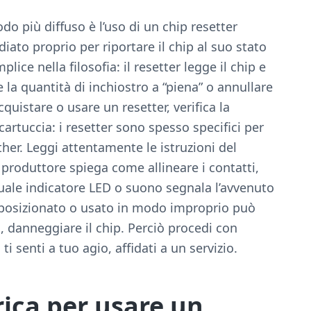
o più diffuso è l’uso di un chip resetter
iato proprio per riportare il chip al suo stato
lice nella filosofia: il resetter legge il chip e
 la quantità di inchiostro a “piena” o annullare
quistare o usare un resetter, verifica la
cartuccia: i resetter sono spesso specifici per
her. Leggi attentamente le istruzioni del
l produttore spiega come allineare i contatti,
uale indicatore LED o suono segnala l’avvenuto
lposizionato o usato in modo improprio può
, danneggiare il chip. Perciò procedi con
ti senti a tuo agio, affidati a un servizio.
ica per usare un