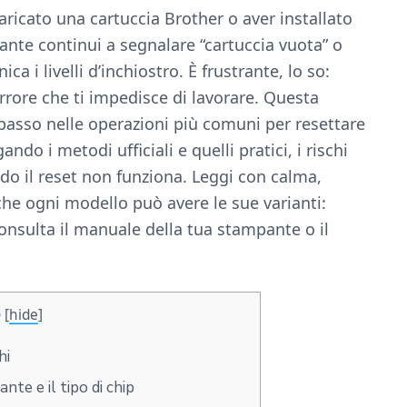
ricato una cartuccia Brother o aver installato
ante continui a segnalare “cartuccia vuota” o
a i livelli d’inchiostro. È frustrante, lo so:
errore che ti impedisce di lavorare. Questa
asso nelle operazioni più comuni per resettare
ando i metodi ufficiali e quelli pratici, i rischi
do il reset non funziona. Leggi con calma,
che ogni modello può avere le sue varianti:
onsulta il manuale della tua stampante o il
e
[
hide
]
hi
nte e il tipo di chip