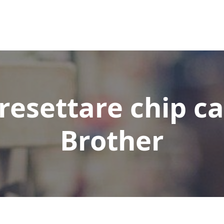
esettare chip c
Brother​​