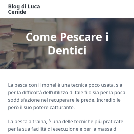
S
S
S
Blog di Luca
k
k
k
Cenide
B
i
i
i
l
o
p
p
p
g
Come Pescare i
t
t
t
d
i
o
o
o
L
u
Dentici
m
p
f
c
a
a
r
o
C
e
i
i
o
n
n
m
t
i
d
c
a
e
e
La pesca con il monel è una tecnica poco usata, sia
o
r
r
per la difficoltà dell’utilizzo di tale filo sia per la poca
n
y
soddisfazione nel recuperare le prede. Incredibile
t
s
però il suo potere catturante.
e
i
n
d
La pesca a traina, è una delle tecniche più praticate
t
e
per la sua facilità di esecuzione e per la massa di
b