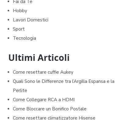
Fai da Te
r
Hobby
y
Lavori Domestici
Sport
S
Tecnologia
i
d
Ultimi Articoli
e
Come resettare cuffie Aukey​​
b
Quali Sono le Differenze tra l’Argilla Espansa e la
Perlite
a
Come Collegare RCA a HDMI
r
Come Bloccare un Bonifico Postale
Come resettare climatizzatore Hisense​​