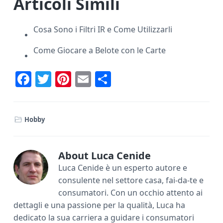
Articoli Simili
Cosa Sono i Filtri IR e Come Utilizzarli
Come Giocare a Belote con le Carte
F
T
Pi
E
C
ac
w
nt
m
o
e
it
er
ai
n
Hobby
b
te
e
l
di
o
r
st
vi
ok
di
About
Luca Cenide
Luca Cenide è un esperto autore e
consulente nel settore casa, fai-da-te e
consumatori. Con un occhio attento ai
dettagli e una passione per la qualità, Luca ha
dedicato la sua carriera a guidare i consumatori