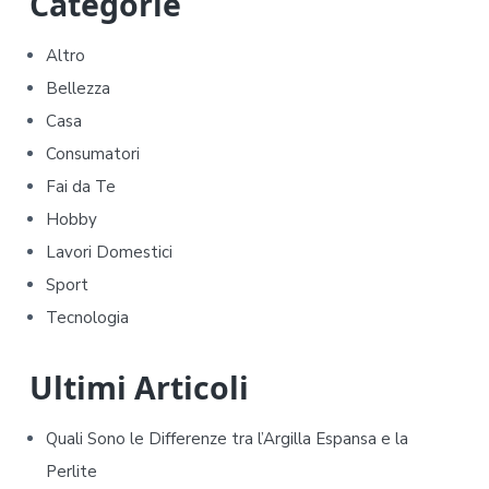
P
Categorie
r
Altro
i
Bellezza
m
Casa
Consumatori
a
Fai da Te
r
Hobby
y
Lavori Domestici
Sport
S
Tecnologia
i
d
Ultimi Articoli
e
Quali Sono le Differenze tra l’Argilla Espansa e la
b
Perlite