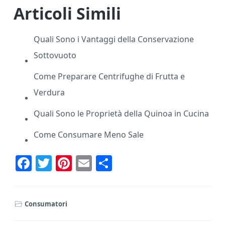
Articoli Simili
Quali Sono i Vantaggi della Conservazione
Sottovuoto
Come Preparare Centrifughe di Frutta e
Verdura
Quali Sono le Proprietà della Quinoa in Cucina
Come Consumare Meno Sale
F
T
Pi
E
C
ac
w
nt
m
o
e
it
er
ai
n
Consumatori
b
te
e
l
di