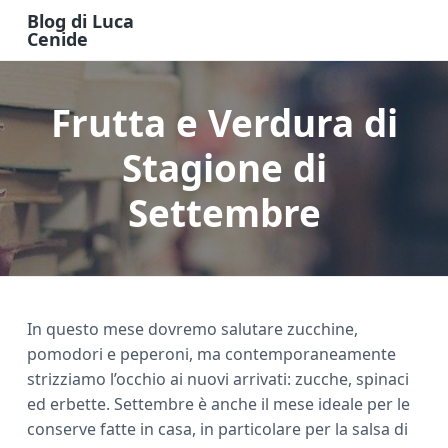
S
S
S
Blog di Luca
k
k
k
Cenide
B
i
i
i
l
o
p
p
p
g
Frutta e Verdura di
t
t
t
d
i
o
o
o
L
u
Stagione di
m
p
f
c
a
a
r
o
C
Settembre
e
i
i
o
n
n
m
t
i
d
c
a
e
e
o
r
r
n
y
In questo mese dovremo salutare zucchine,
t
s
pomodori e peperoni, ma contemporaneamente
e
i
strizziamo l’occhio ai nuovi arrivati: zucche, spinaci
n
d
ed erbette. Settembre è anche il mese ideale per le
t
e
conserve fatte in casa, in particolare per la salsa di
b