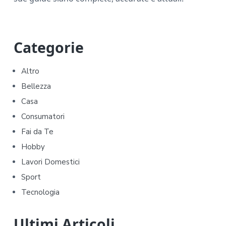
P
Categorie
r
Altro
i
Bellezza
m
Casa
Consumatori
a
Fai da Te
r
Hobby
y
Lavori Domestici
Sport
S
Tecnologia
i
d
Ultimi Articoli