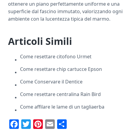
ottenere un piano perfettamente uniforme e una
superficie dal fascino immutato, valorizzando ogni
ambiente con la lucentezza tipica del marmo.
Articoli Simili
Come resettare citofono Urmet​​
Come resettare chip cartucce Epson​​
Come Conservare il Dentice
Come resettare centralina Rain Bird​​
Come affilare le lame di un tagliaerba
F
T
Pi
E
C
ac
w
nt
m
o