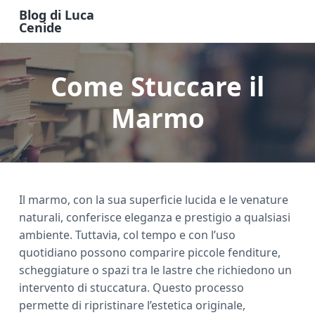
S
S
S
Blog di Luca
k
k
k
Cenide
B
i
i
i
l
o
p
p
p
g
Come Stuccare il
t
t
t
d
i
o
o
o
L
u
Marmo
m
p
f
c
a
a
r
o
C
e
i
i
o
n
n
m
t
i
d
c
a
e
e
Il marmo, con la sua superficie lucida e le venature
o
r
r
naturali, conferisce eleganza e prestigio a qualsiasi
n
y
ambiente. Tuttavia, col tempo e con l’uso
t
s
quotidiano possono comparire piccole fenditure,
e
i
scheggiature o spazi tra le lastre che richiedono un
n
d
intervento di stuccatura. Questo processo
t
e
permette di ripristinare l’estetica originale,
b