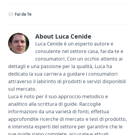
e
it
er
ai
n
Fai da Te
b
te
e
l
di
o
r
st
vi
ok
di
About
Luca Cenide
Luca Cenide è un esperto autore e
consulente nel settore casa, fai-da-te e
consumatori. Con un occhio attento ai
dettagli e una passione per la qualità, Luca ha
dedicato la sua carriera a guidare i consumatori
attraverso il labirinto di prodotti e servizi disponibili
sul mercato.
Luca è noto per il suo approccio metodico e
analitico alla scrittura di guide. Raccoglie
informazioni da una varietà di fonti, effettua
approfondite ricerche di mercato e test di prodotto,
e intervista esperti del settore per garantire che le
sue guide siano complete, accurate e attuali.