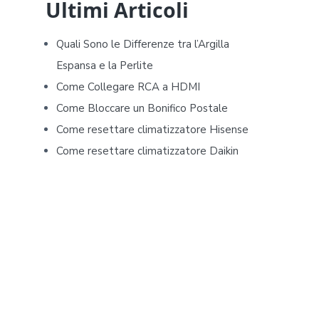
d
Ultimi Articoli
e
Quali Sono le Differenze tra l’Argilla
b
Espansa e la Perlite
Come Collegare RCA a HDMI
a
Come Bloccare un Bonifico Postale
r
Come resettare climatizzatore Hisense​​
Come resettare climatizzatore Daikin​​