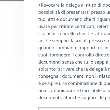
n
d
>Revocare la delega al ritiro di do
t
e
possibilità di presentarsi presso u
b
tuo, atti e documenti che ti rigua
a
usata per ritirare certificati, refe
r
scolastici, cartelle cliniche, atti b
anche semplici fascicoli presso st
quando cambiano i rapporti di fid
vuoi riprendere il controllo dirett
documenti senza che tu lo sappia. 
soltanto “scrivere che la delega è 
consegna i documenti non li rilasci
è sempre una combinazione di due 
una comunicazione tracciabile al
documenti, affinché aggiorni le pr