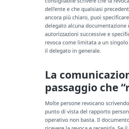
consigliabile scrivere che la revoc
dell’ente e che qualsiasi preceden
ancora più chiaro, puoi specificare 
delegato alcuna documentazione re
autorizzazioni successive e specifi
revoca come limitata a un singolo
il delegato in generale.
La comunicazione
passaggio che “r
Molte persone revocano scrivendo 
punto di vista del rapporto persona
operativo non basta. Il documento 
ricevere la revoca e recepirla. Se i