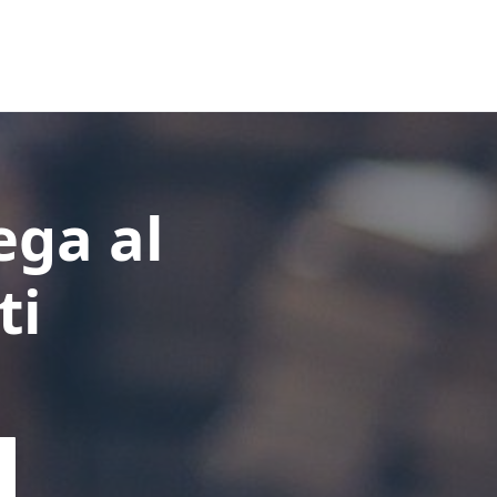
ega al
ti