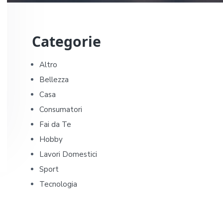
P
Categorie
r
i
Altro
Bellezza
m
Casa
a
Consumatori
Fai da Te
r
Hobby
y
Lavori Domestici
Sport
S
Tecnologia
i