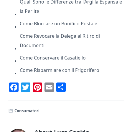
Quali Sono le Differenze tra l’Argilla Espansa e
la Perlite
Come Bloccare un Bonifico Postale
Come Revocare la Delega al Ritiro di
Documenti
Come Conservare il Casatiello
Come Risparmiare con il Frigorifero
F
T
Pi
E
C
ac
w
nt
m
o
e
it
er
ai
n
Consumatori
b
te
e
l
di
o
r
st
vi