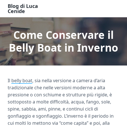
S
S
S
Blog di Luca
k
k
k
Cenide
B
i
i
i
l
o
p
p
p
g
Come Conservare il
t
t
t
d
i
o
o
o
L
u
Belly Boat in Inverno
m
p
f
c
a
a
r
o
C
e
i
i
o
n
n
m
t
i
d
c
a
e
e
Il
belly boat
, sia nella versione a camera d’aria
o
r
r
tradizionale che nelle versioni moderne a alta
n
y
pressione o con schiume e strutture più rigide, è
t
s
sottoposto a molte difficoltà, acqua, fango, sole,
e
i
spine, sabbia, ami, pinne, e continui cicli di
n
d
gonfiaggio e sgonfiaggio. L’inverno è il periodo in
t
e
cui molti lo mettono via “come capita” e poi, alla
b