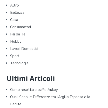
r
Altro
i
Bellezza
m
Casa
Consumatori
a
Fai da Te
r
Hobby
y
Lavori Domestici
Sport
S
Tecnologia
i
d
Ultimi Articoli
e
Come resettare cuffie Aukey​​
b
Quali Sono le Differenze tra l’Argilla Espansa e la
Perlite
a