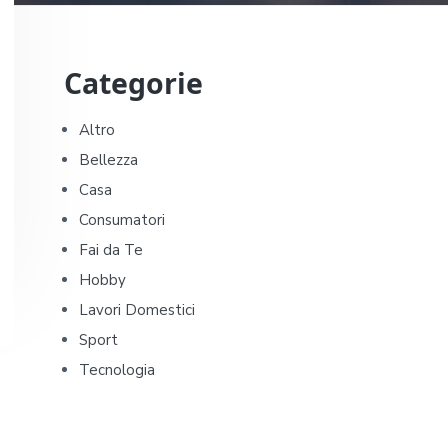
P
Categorie
r
i
Altro
Bellezza
m
Casa
a
Consumatori
Fai da Te
r
Hobby
y
Lavori Domestici
Sport
S
Tecnologia
i