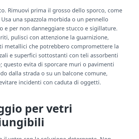
to. Rimuovi prima il grosso dello sporco, come
e. Usa una spazzola morbida o un pennello
ro e per non danneggiare stucco e sigillature.
riti, pulisci con attenzione la guarnizione,
ti metallici che potrebbero compromettere la
ali e superfici sottostanti con teli assorbenti
no; questo evita di sporcare muri o pavimenti
ndo dalla strada o su un balcone comune,
evitare incidenti con caduta di oggetti.
ggio per vetri
ungibili
il vetro con la soluzione detergente. Non