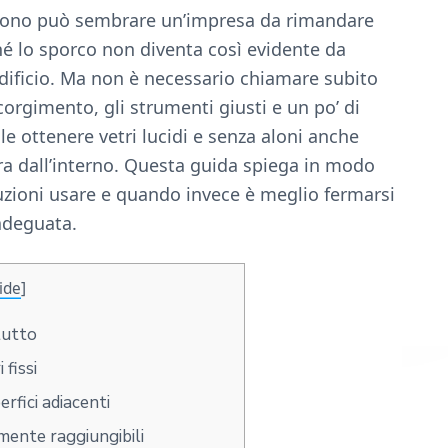
 aprono può sembrare un’impresa da rimandare
nché lo sporco non diventa così evidente da
l’edificio. Ma non è necessario chiamare subito
orgimento, gli strumenti giusti e un po’ di
ile ottenere vetri lucidi e senza aloni anche
ra dall’interno. Questa guida spiega in modo
uzioni usare e quando invece è meglio fermarsi
 adeguata.
ide
]
tutto
 fissi
rfici adiacenti
lmente raggiungibili