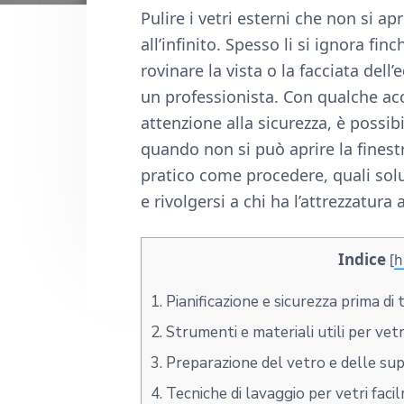
n
d
Pulire i vetri esterni che non si
t
e
all’infinito. Spesso li si ignora fi
b
rovinare la vista o la facciata del
a
un professionista. Con qualche acc
r
attenzione alla sicurezza, è possib
quando non si può aprire la finest
pratico come procedere, quali sol
e rivolgersi a chi ha l’attrezzatura
Indice
[
h
1.
Pianificazione e sicurezza prima di 
2.
Strumenti e materiali utili per vetri
3.
Preparazione del vetro e delle supe
4.
Tecniche di lavaggio per vetri faci