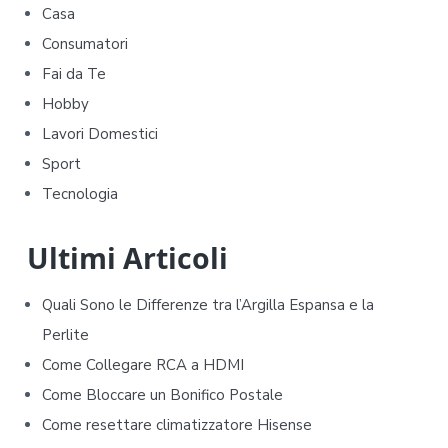
m
Casa
Consumatori
a
Fai da Te
r
Hobby
y
Lavori Domestici
Sport
S
Tecnologia
i
d
Ultimi Articoli
e
Quali Sono le Differenze tra l’Argilla Espansa e la
b
Perlite
Come Collegare RCA a HDMI
a
Come Bloccare un Bonifico Postale
r
Come resettare climatizzatore Hisense​​