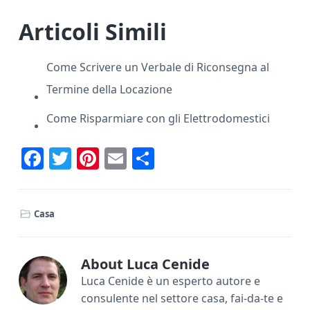
Articoli Simili
Come Scrivere un Verbale di Riconsegna al
Termine della Locazione
Come Risparmiare con gli Elettrodomestici
F
T
Pi
E
C
ac
w
nt
m
o
e
it
er
ai
n
Casa
b
te
e
l
di
o
r
st
vi
ok
di
About
Luca Cenide
Luca Cenide è un esperto autore e
consulente nel settore casa, fai-da-te e