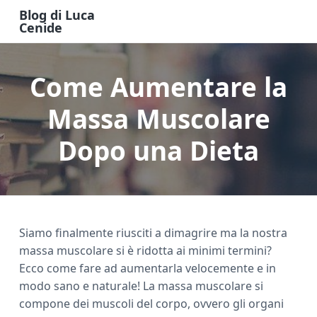
S
S
S
Blog di Luca
k
k
k
Cenide
B
i
i
i
l
o
p
p
p
g
Come Aumentare la
t
t
t
d
i
o
o
o
L
u
Massa Muscolare
m
p
f
c
a
a
r
o
C
Dopo una Dieta
e
i
i
o
n
n
m
t
i
d
c
a
e
e
o
r
r
n
y
Siamo finalmente riusciti a dimagrire ma la nostra
t
s
massa muscolare si è ridotta ai minimi termini?
e
i
Ecco come fare ad aumentarla velocemente e in
n
d
modo sano e naturale! La massa muscolare si
t
e
compone dei muscoli del corpo, ovvero gli organi
b