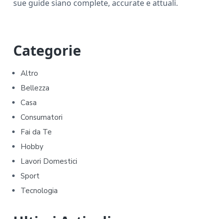
sue guide siano complete, accurate e attuali.
P
Categorie
r
Altro
i
Bellezza
m
Casa
Consumatori
a
Fai da Te
r
Hobby
y
Lavori Domestici
Sport
S
Tecnologia
i