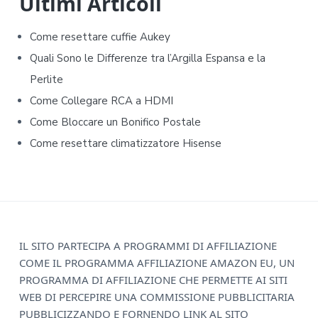
d
Ultimi Articoli
e
Come resettare cuffie Aukey​​
b
Quali Sono le Differenze tra l’Argilla Espansa e la
Perlite
a
Come Collegare RCA a HDMI
r
Come Bloccare un Bonifico Postale
Come resettare climatizzatore Hisense​​
F
IL SITO PARTECIPA A PROGRAMMI DI AFFILIAZIONE
COME IL PROGRAMMA AFFILIAZIONE AMAZON EU, UN
o
PROGRAMMA DI AFFILIAZIONE CHE PERMETTE AI SITI
o
WEB DI PERCEPIRE UNA COMMISSIONE PUBBLICITARIA
PUBBLICIZZANDO E FORNENDO LINK AL SITO