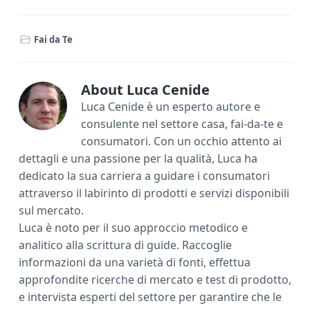
ac
w
nt
m
o
e
it
er
ai
n
Fai da Te
b
te
e
l
di
o
r
st
vi
ok
di
About
Luca Cenide
Luca Cenide è un esperto autore e
consulente nel settore casa, fai-da-te e
consumatori. Con un occhio attento ai
dettagli e una passione per la qualità, Luca ha
dedicato la sua carriera a guidare i consumatori
attraverso il labirinto di prodotti e servizi disponibili
sul mercato.
Luca è noto per il suo approccio metodico e
analitico alla scrittura di guide. Raccoglie
informazioni da una varietà di fonti, effettua
approfondite ricerche di mercato e test di prodotto,
e intervista esperti del settore per garantire che le