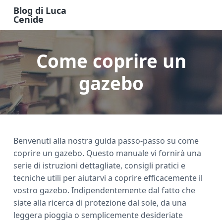
S
S
S
Blog di Luca
k
k
k
Cenide
B
i
i
i
l
o
p
p
p
g
Come coprire un
t
t
t
d
i
o
o
o
L
u
gazebo
m
p
f
c
a
a
r
o
C
e
i
i
o
n
n
m
t
i
d
c
a
e
e
Benvenuti alla nostra guida passo-passo su come
o
r
r
coprire un gazebo. Questo manuale vi fornirà una
n
y
serie di istruzioni dettagliate, consigli pratici e
t
s
tecniche utili per aiutarvi a coprire efficacemente il
e
i
vostro gazebo. Indipendentemente dal fatto che
n
d
siate alla ricerca di protezione dal sole, da una
t
e
leggera pioggia o semplicemente desideriate
b