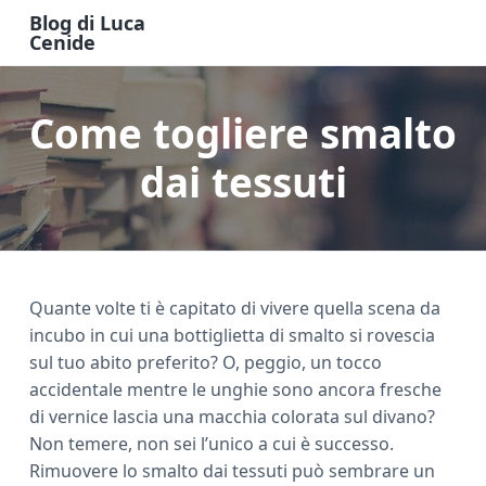
S
S
S
Blog di Luca
k
k
k
Cenide
B
i
i
i
l
o
p
p
p
g
Come togliere smalto
t
t
t
d
i
o
o
o
L
u
dai tessuti
m
p
f
c
a
a
r
o
C
e
i
i
o
n
n
m
t
i
d
c
a
e
e
Quante volte ti è capitato di vivere quella scena da
o
r
r
incubo in cui una bottiglietta di smalto si rovescia
n
y
sul tuo abito preferito? O, peggio, un tocco
t
s
accidentale mentre le unghie sono ancora fresche
e
i
di vernice lascia una macchia colorata sul divano?
n
d
Non temere, non sei l’unico a cui è successo.
t
e
Rimuovere lo smalto dai tessuti può sembrare un
b