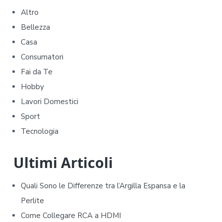
r
Altro
i
Bellezza
m
Casa
Consumatori
a
Fai da Te
r
Hobby
y
Lavori Domestici
Sport
S
Tecnologia
i
d
Ultimi Articoli
e
Quali Sono le Differenze tra l’Argilla Espansa e la
b
Perlite
Come Collegare RCA a HDMI
a