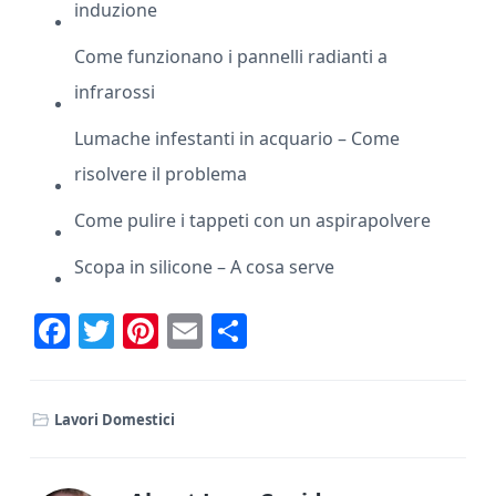
induzione
Come funzionano i pannelli radianti a
infrarossi
Lumache infestanti in acquario – Come
risolvere il problema
Come pulire i tappeti con un aspirapolvere
Scopa in silicone – A cosa serve
F
T
Pi
E
C
ac
w
nt
m
o
e
it
er
ai
n
Lavori Domestici
b
te
e
l
di
o
r
st
vi