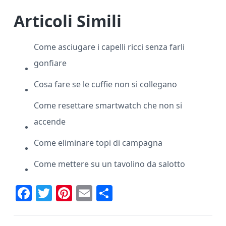
Articoli Simili
Come asciugare i capelli ricci senza farli
gonfiare
Cosa fare se le cuffie non si collegano
Come resettare smartwatch che non si
accende
Come eliminare topi di campagna
Come mettere su un tavolino da salotto
F
T
Pi
E
C
ac
w
nt
m
o
e
it
er
ai
n