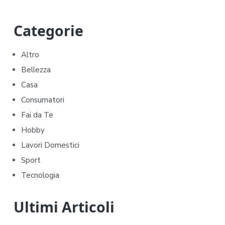
P
Categorie
r
Altro
i
Bellezza
m
Casa
Consumatori
a
Fai da Te
r
Hobby
y
Lavori Domestici
Sport
S
Tecnologia
i
d
Ultimi Articoli