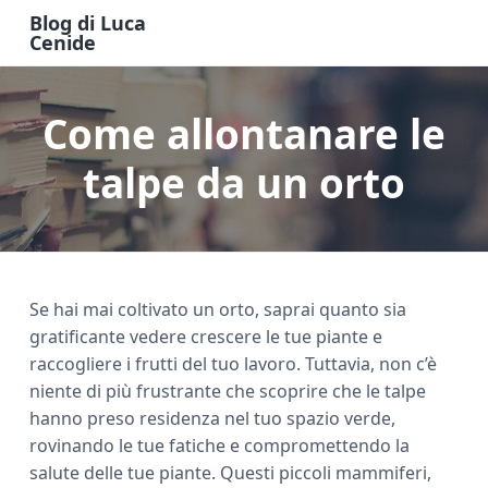
S
S
S
Blog di Luca
k
k
k
Cenide
B
i
i
i
l
o
p
p
p
g
Come allontanare le
t
t
t
d
i
o
o
o
L
u
talpe da un orto
m
p
f
c
a
a
r
o
C
e
i
i
o
n
n
m
t
i
d
c
a
e
e
Se hai mai coltivato un orto, saprai quanto sia
o
r
r
gratificante vedere crescere le tue piante e
n
y
raccogliere i frutti del tuo lavoro. Tuttavia, non c’è
t
s
niente di più frustrante che scoprire che le talpe
e
i
hanno preso residenza nel tuo spazio verde,
n
d
rovinando le tue fatiche e compromettendo la
t
e
salute delle tue piante. Questi piccoli mammiferi,
b