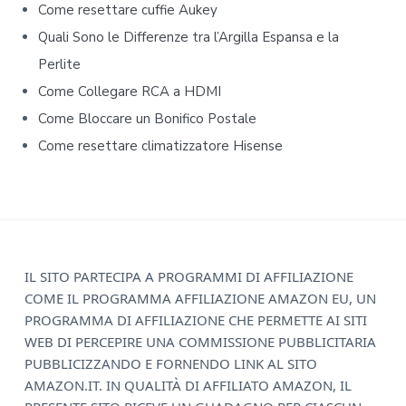
e
Come resettare cuffie Aukey​​
b
Quali Sono le Differenze tra l’Argilla Espansa e la
Perlite
a
Come Collegare RCA a HDMI
r
Come Bloccare un Bonifico Postale
Come resettare climatizzatore Hisense​​
F
IL SITO PARTECIPA A PROGRAMMI DI AFFILIAZIONE
COME IL PROGRAMMA AFFILIAZIONE AMAZON EU, UN
o
PROGRAMMA DI AFFILIAZIONE CHE PERMETTE AI SITI
o
WEB DI PERCEPIRE UNA COMMISSIONE PUBBLICITARIA
PUBBLICIZZANDO E FORNENDO LINK AL SITO
t
AMAZON.IT. IN QUALITÀ DI AFFILIATO AMAZON, IL