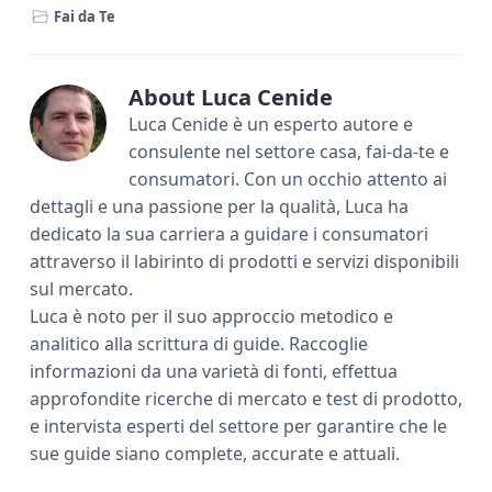
Fai da Te
b
te
e
l
di
o
r
st
vi
ok
di
About
Luca Cenide
Luca Cenide è un esperto autore e
consulente nel settore casa, fai-da-te e
consumatori. Con un occhio attento ai
dettagli e una passione per la qualità, Luca ha
dedicato la sua carriera a guidare i consumatori
attraverso il labirinto di prodotti e servizi disponibili
sul mercato.
Luca è noto per il suo approccio metodico e
analitico alla scrittura di guide. Raccoglie
informazioni da una varietà di fonti, effettua
approfondite ricerche di mercato e test di prodotto,
e intervista esperti del settore per garantire che le
sue guide siano complete, accurate e attuali.