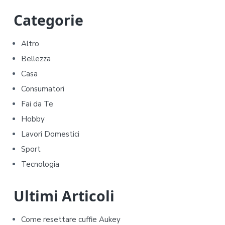
P
Categorie
r
Altro
i
Bellezza
m
Casa
Consumatori
a
Fai da Te
r
Hobby
y
Lavori Domestici
Sport
S
Tecnologia
i
d
Ultimi Articoli
e
Come resettare cuffie Aukey​​