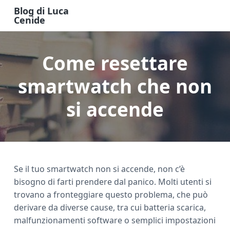
S
S
S
Blog di Luca
k
k
k
Cenide
B
i
i
i
l
o
p
p
p
g
Come resettare
t
t
t
d
i
o
o
o
L
u
smartwatch che non
m
p
f
c
a
a
r
o
C
si accende
e
i
i
o
n
n
m
t
i
d
c
a
e
e
o
r
r
n
y
Se il tuo smartwatch non si accende, non c’è
t
s
bisogno di farti prendere dal panico. Molti utenti si
e
i
trovano a fronteggiare questo problema, che può
n
d
derivare da diverse cause, tra cui batteria scarica,
t
e
malfunzionamenti software o semplici impostazioni
b