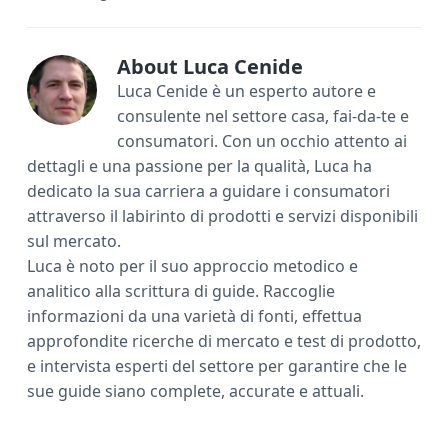
b
te
e
l
di
o
r
st
vi
ok
di
About
Luca Cenide
Luca Cenide è un esperto autore e
consulente nel settore casa, fai-da-te e
consumatori. Con un occhio attento ai
dettagli e una passione per la qualità, Luca ha
dedicato la sua carriera a guidare i consumatori
attraverso il labirinto di prodotti e servizi disponibili
sul mercato.
Luca è noto per il suo approccio metodico e
analitico alla scrittura di guide. Raccoglie
informazioni da una varietà di fonti, effettua
approfondite ricerche di mercato e test di prodotto,
e intervista esperti del settore per garantire che le
sue guide siano complete, accurate e attuali.