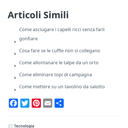
Articoli Simili
Come asciugare i capelli ricci senza farli
gonfiare
Cosa fare se le cuffie non si collegano
Come allontanare le talpe da un orto
Come eliminare topi di campagna
Come mettere su un tavolino da salotto
F
T
Pi
E
C
ac
w
nt
m
o
e
it
er
ai
n
Tecnologia