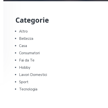
P
Categorie
r
i
Altro
Bellezza
m
Casa
a
Consumatori
Fai da Te
r
Hobby
y
Lavori Domestici
Sport
S
Tecnologia
i