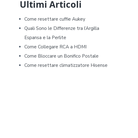
d
Ultimi Articoli
e
Come resettare cuffie Aukey​​
b
Quali Sono le Differenze tra l’Argilla
Espansa e la Perlite
a
Come Collegare RCA a HDMI
r
Come Bloccare un Bonifico Postale
Come resettare climatizzatore Hisense​​