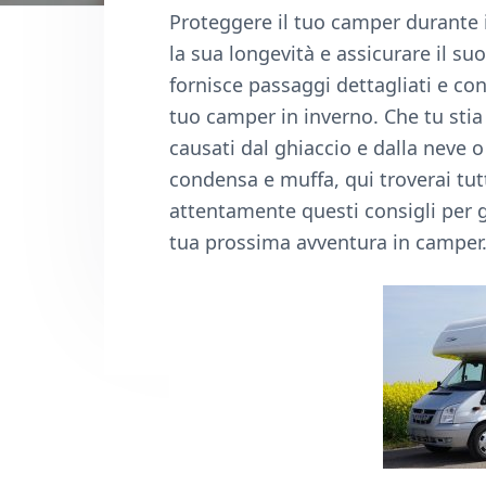
n
d
Proteggere il tuo camper durante 
t
e
la sua longevità e assicurare il s
b
fornisce passaggi dettagliati e co
a
tuo camper in inverno. Che tu stia
r
causati dal ghiaccio e dalla neve 
condensa e muffa, qui troverai tut
attentamente questi consigli per g
tua prossima avventura in camper