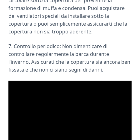
circolare sotto la copertura per prevenire la
formazione di muffa e condensa. Puoi acquistare
dei ventilatori speciali da installare sotto la
copertura o puoi semplicemente assicurarti che la
copertura non sia troppo aderente.
7. Controllo periodico: Non dimenticare di
controllare regolarmente la barca durante
l’inverno. Assicurati che la copertura sia ancora ben
fissata e che non ci siano segni di danni.