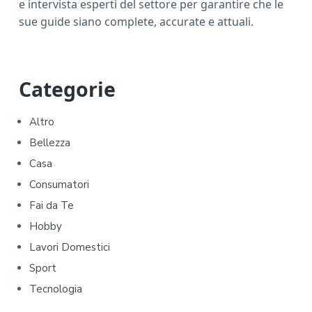
e intervista esperti del settore per garantire che le
sue guide siano complete, accurate e attuali.
P
Categorie
r
Altro
i
Bellezza
m
Casa
Consumatori
a
Fai da Te
r
Hobby
y
Lavori Domestici
Sport
S
Tecnologia
i