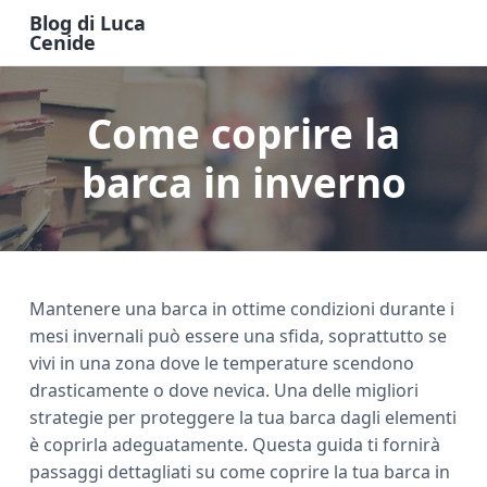
S
S
S
Blog di Luca
k
k
k
Cenide
B
i
i
i
l
o
p
p
p
g
Come coprire la
t
t
t
d
i
o
o
o
L
u
barca in inverno
m
p
f
c
a
a
r
o
C
e
i
i
o
n
n
m
t
i
d
c
a
e
e
Mantenere una barca in ottime condizioni durante i
o
r
r
mesi invernali può essere una sfida, soprattutto se
n
y
vivi in una zona dove le temperature scendono
t
s
drasticamente o dove nevica. Una delle migliori
e
i
strategie per proteggere la tua barca dagli elementi
n
d
è coprirla adeguatamente. Questa guida ti fornirà
t
e
passaggi dettagliati su come coprire la tua barca in
b