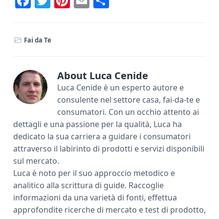
F
T
Pi
E
C
ac
w
nt
m
o
e
it
er
ai
n
Fai da Te
b
te
e
l
di
o
r
st
vi
ok
di
About
Luca Cenide
Luca Cenide è un esperto autore e
consulente nel settore casa, fai-da-te e
consumatori. Con un occhio attento ai
dettagli e una passione per la qualità, Luca ha
dedicato la sua carriera a guidare i consumatori
attraverso il labirinto di prodotti e servizi disponibili
sul mercato.
Luca è noto per il suo approccio metodico e
analitico alla scrittura di guide. Raccoglie
informazioni da una varietà di fonti, effettua
approfondite ricerche di mercato e test di prodotto,