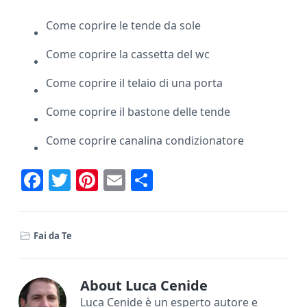
Come coprire le tende da sole
Come coprire la cassetta del wc
Come coprire il telaio di una porta
Come coprire il bastone delle tende
Come coprire canalina condizionatore
F
T
Pi
E
C
ac
w
nt
m
o
e
it
er
ai
n
Fai da Te
b
te
e
l
di
o
r
st
vi
ok
di
About
Luca Cenide
Luca Cenide è un esperto autore e