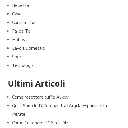
i
Bellezza
m
Casa
Consumatori
a
Fai da Te
r
Hobby
y
Lavori Domestici
Sport
S
Tecnologia
i
d
Ultimi Articoli
e
Come resettare cuffie Aukey​​
b
Quali Sono le Differenze tra l’Argilla Espansa e la
Perlite
a
Come Collegare RCA a HDMI