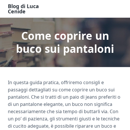
S
S
S
Blog di Luca
k
k
k
Cenide
B
i
i
i
l
o
p
p
p
g
Come coprire un
t
t
t
d
i
o
o
o
L
u
buco sui pantaloni
m
p
f
c
a
a
r
o
C
e
i
i
o
n
n
m
t
i
d
c
a
e
e
In questa guida pratica, offriremo consigli e
o
r
r
passaggi dettagliati su come coprire un buco sui
n
y
pantaloni. Che si tratti di un paio di jeans preferiti o
t
s
di un pantalone elegante, un buco non significa
e
i
necessariamente che sia tempo di buttarli via. Con
n
d
un po’ di pazienza, gli strumenti giusti e le tecniche
t
e
di cucito adeguate, è possibile riparare un buco e
b