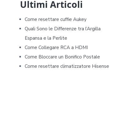
d
Ultimi Articoli
e
Come resettare cuffie Aukey​​
b
Quali Sono le Differenze tra l’Argilla
Espansa e la Perlite
a
Come Collegare RCA a HDMI
r
Come Bloccare un Bonifico Postale
Come resettare climatizzatore Hisense​​