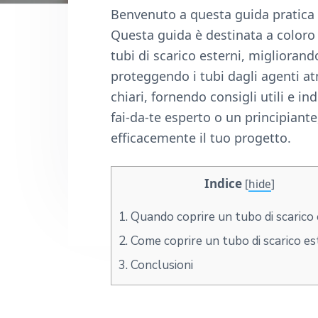
n
d
Benvenuto a questa guida pratica 
t
e
Questa guida è destinata a coloro
b
tubi di scarico esterni, migliorando
a
proteggendo i tubi dagli agenti a
r
chiari, fornendo consigli utili e in
fai-da-te esperto o un principiant
efficacemente il tuo progetto.
Indice
[
hide
]
1.
Quando coprire un tubo di scarico
2.
Come coprire un tubo di scarico e
3.
Conclusioni