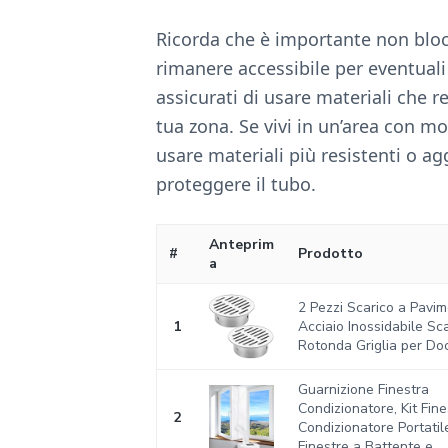
Ricorda che è importante non bloc
rimanere accessibile per eventuali
assicurati di usare materiali che 
tua zona. Se vivi in un’area con m
usare materiali più resistenti o 
proteggere il tubo.
Anteprim
#
Prodotto
a
2 Pezzi Scarico a Pavim
1
Acciaio Inossidabile Sc
Rotonda Griglia per Docc
Guarnizione Finestra
Condizionatore, Kit Fine
2
Condizionatore Portatil
Finestre a Battente e...