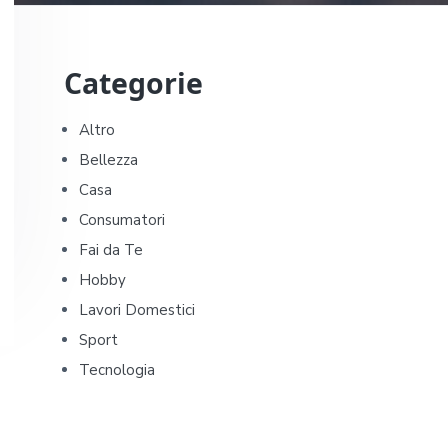
P
Categorie
r
i
Altro
Bellezza
m
Casa
a
Consumatori
Fai da Te
r
Hobby
y
Lavori Domestici
Sport
S
Tecnologia
i