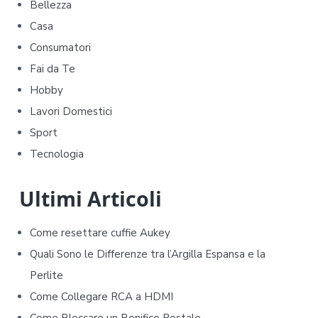
i
Bellezza
m
Casa
Consumatori
a
Fai da Te
r
Hobby
y
Lavori Domestici
Sport
S
Tecnologia
i
d
Ultimi Articoli
e
Come resettare cuffie Aukey​​
b
Quali Sono le Differenze tra l’Argilla Espansa e la
Perlite
a
Come Collegare RCA a HDMI
r
Come Bloccare un Bonifico Postale