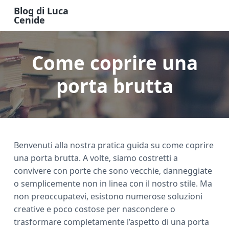
S
S
S
Blog di Luca
k
k
k
Cenide
B
i
i
i
l
o
p
p
p
g
Come coprire una
t
t
t
d
i
o
o
o
L
u
porta brutta
m
p
f
c
a
a
r
o
C
e
i
i
o
n
n
m
t
i
d
c
a
e
e
Benvenuti alla nostra pratica guida su come coprire
o
r
r
una porta brutta. A volte, siamo costretti a
n
y
convivere con porte che sono vecchie, danneggiate
t
s
o semplicemente non in linea con il nostro stile. Ma
e
i
non preoccupatevi, esistono numerose soluzioni
n
d
creative e poco costose per nascondere o
t
e
trasformare completamente l’aspetto di una porta
b