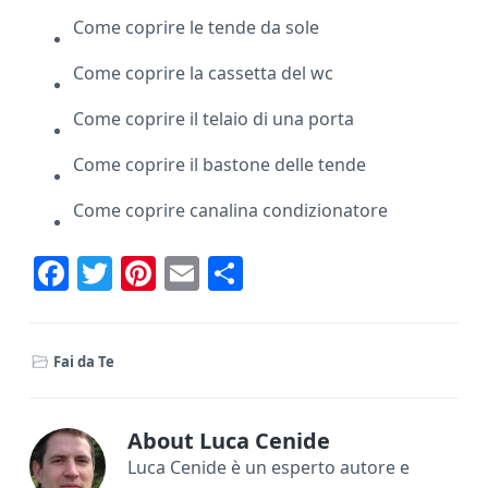
Come coprire le tende da sole
Come coprire la cassetta del wc
Come coprire il telaio di una porta
Come coprire il bastone delle tende
Come coprire canalina condizionatore
F
T
Pi
E
C
ac
w
nt
m
o
e
it
er
ai
n
Fai da Te
b
te
e
l
di
o
r
st
vi
ok
di
About
Luca Cenide
Luca Cenide è un esperto autore e