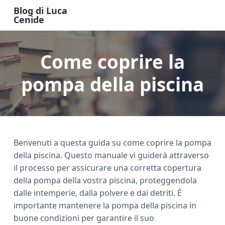
S
S
S
Blog di Luca
k
k
k
Cenide
B
i
i
i
l
o
p
p
p
g
Come coprire la
t
t
t
d
i
o
o
o
L
u
pompa della piscina
m
p
f
c
a
a
r
o
C
e
i
i
o
n
n
m
t
i
d
c
a
e
e
Benvenuti a questa guida su come coprire la pompa
o
r
r
della piscina. Questo manuale vi guiderà attraverso
n
y
il processo per assicurare una corretta copertura
t
s
della pompa della vostra piscina, proteggendola
e
i
dalle intemperie, dalla polvere e dai detriti. È
n
d
importante mantenere la pompa della piscina in
t
e
buone condizioni per garantire il suo
b