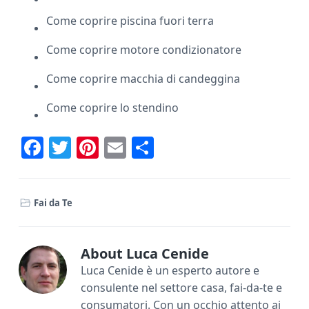
Come coprire piscina fuori terra
Come coprire motore condizionatore
Come coprire macchia di candeggina
Come coprire lo stendino
F
T
Pi
E
C
ac
w
nt
m
o
e
it
er
ai
n
Fai da Te
b
te
e
l
di
o
r
st
vi
ok
di
About
Luca Cenide
Luca Cenide è un esperto autore e
consulente nel settore casa, fai-da-te e
consumatori. Con un occhio attento ai