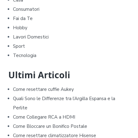
m
Consumatori
a
Fai da Te
r
Hobby
y
Lavori Domestici
Sport
S
Tecnologia
i
d
Ultimi Articoli
e
Come resettare cuffie Aukey​​
b
Quali Sono le Differenze tra l’Argilla Espansa e la
Perlite
a
Come Collegare RCA a HDMI
r
Come Bloccare un Bonifico Postale
Come resettare climatizzatore Hisense​​