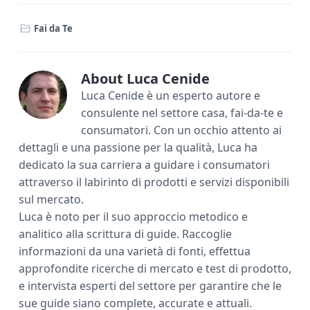
e
it
er
ai
n
Fai da Te
b
te
e
l
di
o
r
st
vi
ok
di
About
Luca Cenide
Luca Cenide è un esperto autore e
consulente nel settore casa, fai-da-te e
consumatori. Con un occhio attento ai
dettagli e una passione per la qualità, Luca ha
dedicato la sua carriera a guidare i consumatori
attraverso il labirinto di prodotti e servizi disponibili
sul mercato.
Luca è noto per il suo approccio metodico e
analitico alla scrittura di guide. Raccoglie
informazioni da una varietà di fonti, effettua
approfondite ricerche di mercato e test di prodotto,
e intervista esperti del settore per garantire che le
sue guide siano complete, accurate e attuali.