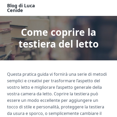
S
S
S
Blog di Luca
k
k
k
Cenide
B
i
i
i
l
o
p
p
p
g
Come coprire la
t
t
t
d
i
o
o
o
L
u
testiera del letto
m
p
f
c
a
a
r
o
C
e
i
i
o
n
n
m
t
i
d
c
a
e
e
Questa pratica guida vi fornirà una serie di metodi
o
r
r
semplici e creativi per trasformare l’aspetto del
n
y
vostro letto e migliorare l’aspetto generale della
t
s
vostra camera da letto. Coprire la testiera può
e
i
essere un modo eccellente per aggiungere un
n
d
tocco di stile e personalità, proteggere la testiera
t
e
da usura e sporco, o semplicemente cambiare il
b