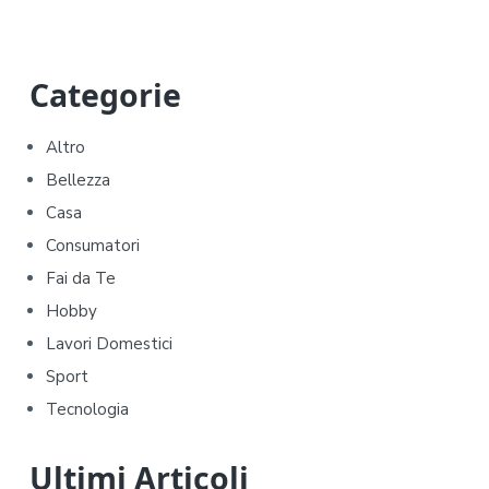
P
Categorie
r
Altro
i
Bellezza
m
Casa
Consumatori
a
Fai da Te
r
Hobby
y
Lavori Domestici
Sport
S
Tecnologia
i
d
Ultimi Articoli