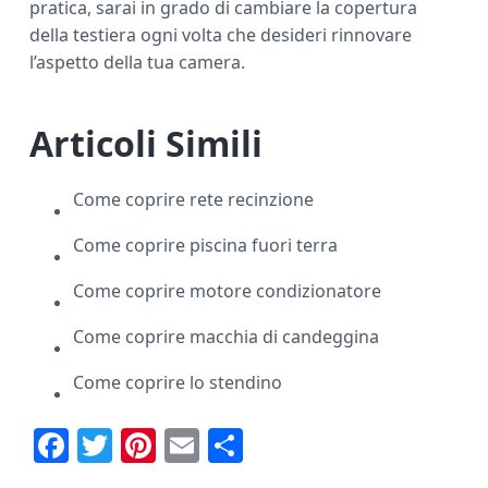
pratica, sarai in grado di cambiare la copertura
della testiera ogni volta che desideri rinnovare
l’aspetto della tua camera.
Articoli Simili
Come coprire rete recinzione
Come coprire piscina fuori terra
Come coprire motore condizionatore
Come coprire macchia di candeggina
Come coprire lo stendino
F
T
Pi
E
C
ac
w
nt
m
o