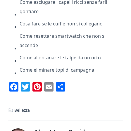
Come asciugare i capelli ricci senza farli
gonfiare
Cosa fare se le cuffie non si collegano
Come resettare smartwatch che non si
accende
Come allontanare le talpe da un orto
Come eliminare topi di campagna
F
T
Pi
E
C
ac
w
nt
m
o
e
it
er
ai
n
Bellezza
b
te
e
l
di
o
r
st
vi