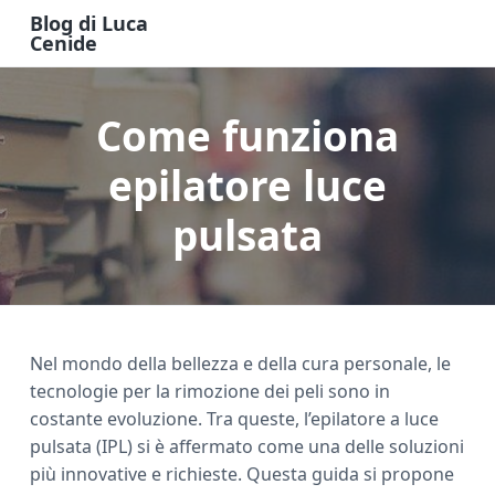
S
S
S
Blog di Luca
k
k
k
Cenide
B
i
i
i
l
o
p
p
p
g
Come funziona
t
t
t
d
i
o
o
o
L
u
epilatore luce
m
p
f
c
a
a
r
o
C
pulsata
e
i
i
o
n
n
m
t
i
d
c
a
e
e
o
r
r
n
y
Nel mondo della bellezza e della cura personale, le
t
s
tecnologie per la rimozione dei peli sono in
e
i
costante evoluzione. Tra queste, l’epilatore a luce
n
d
pulsata (IPL) si è affermato come una delle soluzioni
t
e
più innovative e richieste. Questa guida si propone
b