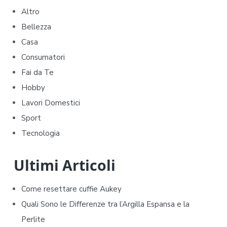
r
Altro
i
Bellezza
m
Casa
Consumatori
a
Fai da Te
r
Hobby
y
Lavori Domestici
Sport
S
Tecnologia
i
d
Ultimi Articoli
e
Come resettare cuffie Aukey​​
b
Quali Sono le Differenze tra l’Argilla Espansa e la
Perlite
a