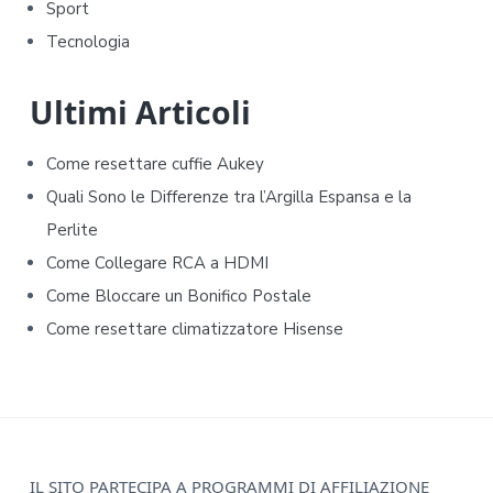
Sport
S
Tecnologia
i
d
Ultimi Articoli
e
Come resettare cuffie Aukey​​
b
Quali Sono le Differenze tra l’Argilla Espansa e la
Perlite
a
Come Collegare RCA a HDMI
r
Come Bloccare un Bonifico Postale
Come resettare climatizzatore Hisense​​
F
IL SITO PARTECIPA A PROGRAMMI DI AFFILIAZIONE