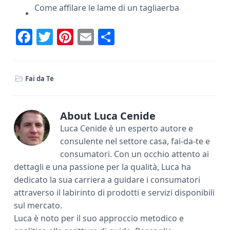
Come affilare le lame di un tagliaerba
F
T
Pi
E
C
ac
w
nt
m
o
e
it
er
ai
n
Fai da Te
b
te
e
l
di
o
r
st
vi
ok
di
About
Luca Cenide
Luca Cenide è un esperto autore e
consulente nel settore casa, fai-da-te e
consumatori. Con un occhio attento ai
dettagli e una passione per la qualità, Luca ha
dedicato la sua carriera a guidare i consumatori
attraverso il labirinto di prodotti e servizi disponibili
sul mercato.
Luca è noto per il suo approccio metodico e