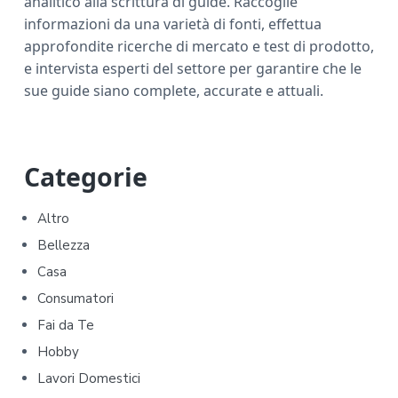
analitico alla scrittura di guide. Raccoglie
informazioni da una varietà di fonti, effettua
approfondite ricerche di mercato e test di prodotto,
e intervista esperti del settore per garantire che le
sue guide siano complete, accurate e attuali.
P
Categorie
r
Altro
i
Bellezza
m
Casa
Consumatori
a
Fai da Te
r
Hobby
y
Lavori Domestici