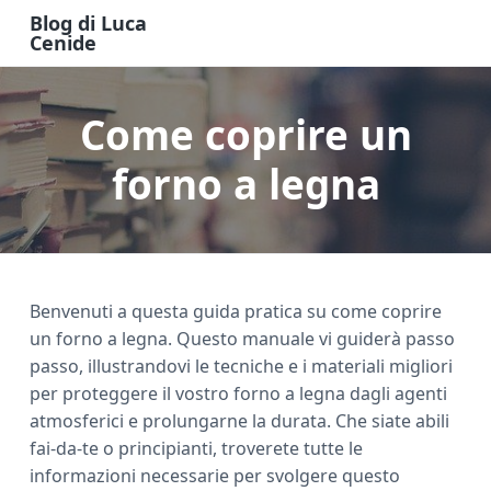
S
S
S
Blog di Luca
k
k
k
Cenide
B
i
i
i
l
o
p
p
p
g
Come coprire un
t
t
t
d
i
o
o
o
L
u
forno a legna
m
p
f
c
a
a
r
o
C
e
i
i
o
n
n
m
t
i
d
c
a
e
e
Benvenuti a questa guida pratica su come coprire
o
r
r
un forno a legna. Questo manuale vi guiderà passo
n
y
passo, illustrandovi le tecniche e i materiali migliori
t
s
per proteggere il vostro forno a legna dagli agenti
e
i
atmosferici e prolungarne la durata. Che siate abili
n
d
fai-da-te o principianti, troverete tutte le
t
e
informazioni necessarie per svolgere questo
b