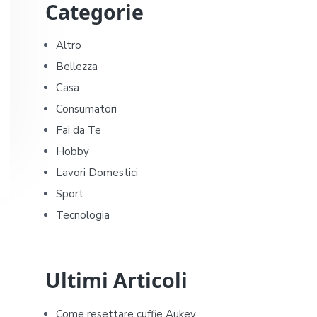
Categorie
r
i
Altro
Bellezza
m
Casa
a
Consumatori
Fai da Te
r
Hobby
y
Lavori Domestici
Sport
S
Tecnologia
i
d
Ultimi Articoli
e
Come resettare cuffie Aukey​​