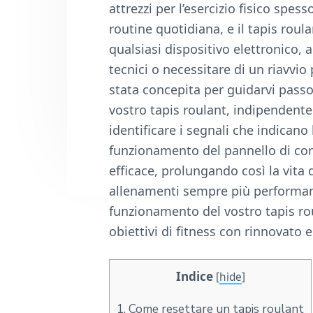
n
d
attrezzi per l’esercizio fisico spe
t
e
routine quotidiana, e il tapis roul
b
qualsiasi dispositivo elettronico, 
a
tecnici o necessitare di un riavvi
r
stata concepita per guidarvi passo
vostro tapis roulant, indipendent
identificare i segnali che indicano
funzionamento del pannello di cont
efficace, prolungando così la vita
allenamenti sempre più performanti
funzionamento del vostro tapis roul
obiettivi di fitness con rinnovato 
Indice
[
hide
]
1.
Come resettare un tapis roulant