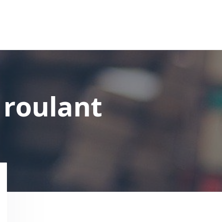
 roulant
P