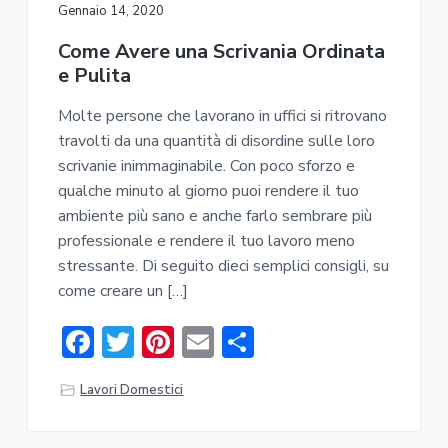
ok
di
Gennaio 14, 2020
Come Avere una Scrivania Ordinata
e Pulita
Molte persone che lavorano in uffici si ritrovano
travolti da una quantità di disordine sulle loro
scrivanie inimmaginabile. Con poco sforzo e
qualche minuto al giorno puoi rendere il tuo
ambiente più sano e anche farlo sembrare più
professionale e rendere il tuo lavoro meno
stressante. Di seguito dieci semplici consigli, su
come creare un […]
F
T
Pi
E
C
ac
w
nt
m
o
Lavori Domestici
e
it
er
ai
n
b
te
e
l
di