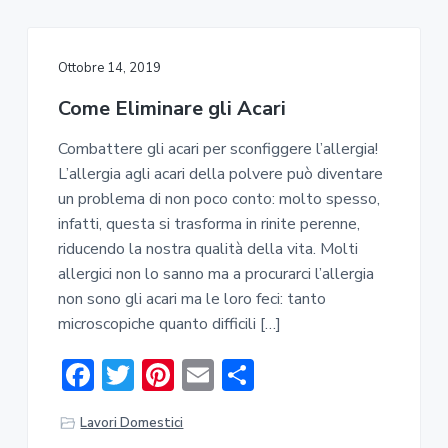
b
te
e
l
di
o
r
st
vi
ok
di
Ottobre 14, 2019
Come Eliminare gli Acari
Combattere gli acari per sconfiggere l’allergia!
L’allergia agli acari della polvere può diventare
un problema di non poco conto: molto spesso,
infatti, questa si trasforma in rinite perenne,
riducendo la nostra qualità della vita. Molti
allergici non lo sanno ma a procurarci l’allergia
non sono gli acari ma le loro feci: tanto
microscopiche quanto difficili […]
F
T
Pi
E
C
ac
w
nt
m
o
Lavori Domestici
e
it
er
ai
n