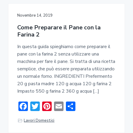
o
r
st
vi
ok
di
Novembre 14, 2019
Come Preparare il Pane con la
Farina 2
In questa guida spieghiamo come preparare il
pane con la farina 2 senza utilizzare una
macchina per fare il pane. Si tratta di una ricetta
semplice, che può essere preparata utilizzando
un normale forno. INGREDIENTI Prefermento
20 g pasta madre 120 g acqua 120 g farina 2
Impasto 550 g farina 2 360 g acqua […]
F
T
Pi
E
C
ac
w
nt
m
o
Lavori Domestici
e
it
er
ai
n