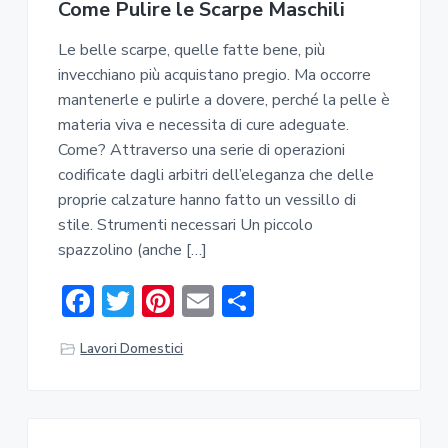
Come Pulire le Scarpe Maschili
a
r
Le belle scarpe, quelle fatte bene, più
invecchiano più acquistano pregio. Ma occorre
mantenerle e pulirle a dovere, perché la pelle è
materia viva e necessita di cure adeguate.
Come? Attraverso una serie di operazioni
codificate dagli arbitri dell’eleganza che delle
proprie calzature hanno fatto un vessillo di
stile. Strumenti necessari Un piccolo
spazzolino (anche […]
F
T
Pi
E
C
ac
w
nt
m
o
Lavori Domestici
e
it
er
ai
n
b
te
e
l
di
o
r
st
vi