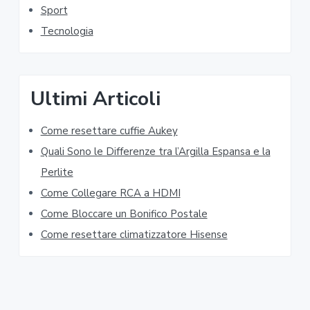
S
t
Sport
t
i
Tecnologia
e
d
d
e
Ultimi Articoli
b
Come resettare cuffie Aukey​​
a
Quali Sono le Differenze tra l’Argilla Espansa e la
r
Perlite
Come Collegare RCA a HDMI
Come Bloccare un Bonifico Postale
Come resettare climatizzatore Hisense​​